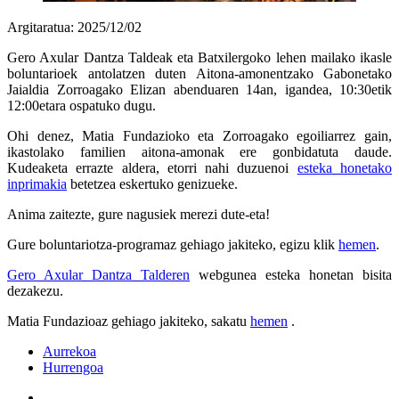
Argitaratua: 2025/12/02
Gero Axular Dantza Taldeak eta Batxilergoko lehen mailako ikasle
boluntarioek antolatzen duten Aitona-amonentzako Gabonetako
Jaialdia Zorroagako Elizan abenduaren 14an, igandea, 10:30etik
12:00etara ospatuko dugu.
Ohi denez, Matia Fundazioko eta Zorroagako egoiliarrez gain,
ikastolako familien aitona-amonak ere gonbidatuta daude.
Kudeaketa errazte aldera, etorri nahi duzuenoi
esteka honetako
inprimakia
betetzea eskertuko genizueke.
Anima zaitezte, gure nagusiek merezi dute-eta!
Gure boluntariotza-programaz gehiago jakiteko, egizu klik
hemen
.
Gero Axular Dantza Talderen
webgunea esteka honetan bisita
dezakezu.
Matia Fundazioaz gehiago jakiteko, sakatu
hemen
.
Aurrekoa
Hurrengoa