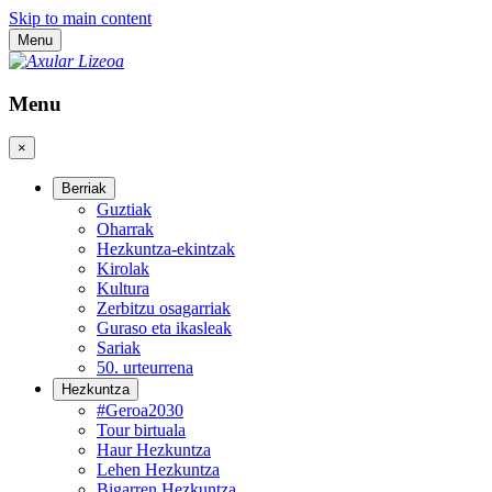
Skip to main content
Menu
Menu
×
Berriak
Guztiak
Oharrak
Hezkuntza-ekintzak
Kirolak
Kultura
Zerbitzu osagarriak
Guraso eta ikasleak
Sariak
50. urteurrena
Hezkuntza
#Geroa2030
Tour birtuala
Haur Hezkuntza
Lehen Hezkuntza
Bigarren Hezkuntza