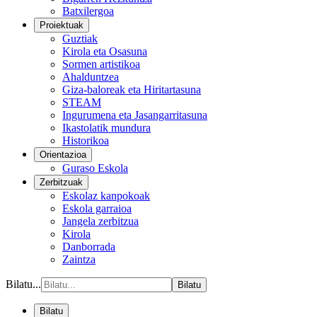
Batxilergoa
Proiektuak
Guztiak
Kirola eta Osasuna
Sormen artistikoa
Ahalduntzea
Giza-baloreak eta Hiritartasuna
STEAM
Ingurumena eta Jasangarritasuna
Ikastolatik mundura
Historikoa
Orientazioa
Guraso Eskola
Zerbitzuak
Eskolaz kanpokoak
Eskola garraioa
Jangela zerbitzua
Kirola
Danborrada
Zaintza
Bilatu...
Bilatu
Bilatu