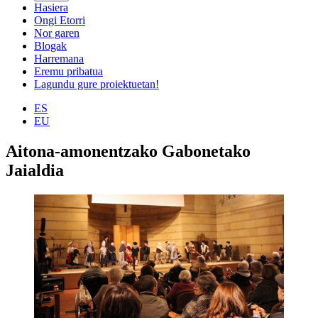
Hasiera
Ongi Etorri
Nor garen
Blogak
Harremana
Eremu pribatua
Lagundu gure proiektuetan!
ES
EU
Aitona-amonentzako Gabonetako
Jaialdia