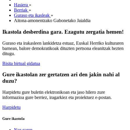
Hasiera
»
Berriak
»
Guraso eta ikasleak
»
Aitona-amonentzako Gabonetako Jaialdia
Ikastola desberdina gara. Ezagutu zergatia hemen!
Guraso eta irakasleen lankidetza estuaz, Euskal Herriko kulturaren
barnean, balore demokratikoak dituzten pertsona eleanitzak hezten
ditugu.
Bisita birtual gidatua
Gure ikastolan zer gertatzen ari den jakin nahi al
duzu?
Harpidetu gure buletin elektronikoan eta jaso hilero zure
informazioa gure berriez, iragarkiez eta proiektuez e-postan.
Harpidetu
Gure ikastola
Nor garen