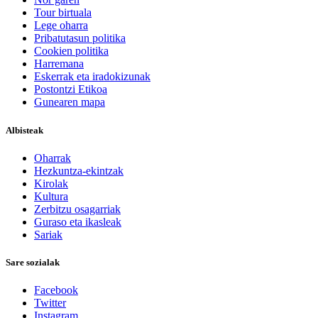
Tour birtuala
Lege oharra
Pribatutasun politika
Cookien politika
Harremana
Eskerrak eta iradokizunak
Postontzi Etikoa
Gunearen mapa
Albisteak
Oharrak
Hezkuntza-ekintzak
Kirolak
Kultura
Zerbitzu osagarriak
Guraso eta ikasleak
Sariak
Sare sozialak
Facebook
Twitter
Instagram