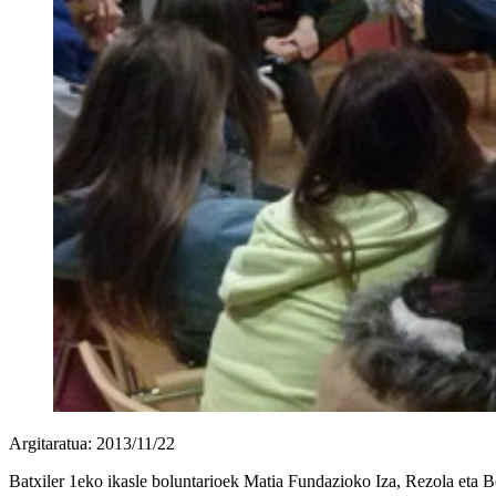
Argitaratua: 2013/11/22
Batxiler 1eko ikasle boluntarioek Matia Fundazioko Iza, Rezola eta Ber