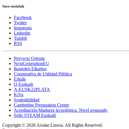
Sare sozialak
Facebook
Twitter
Instagram
Linkedin
Tumblr
RSS
Proyecto Orienta
NextGenerationEU
Ikastolen Elkartea
Cooperativa de Utilidad Pública
Erkide
Q Euskadi
A-EUSK22PLATA
KiVa
Sostenibilidad
Cambridge Preparation Centre
Acreditación-Madurez tecnológica. Nivel avanzado
Sello STEAM Euskadi
Copyright © 2026 Axular Lizeoa. All Rights Reserved.