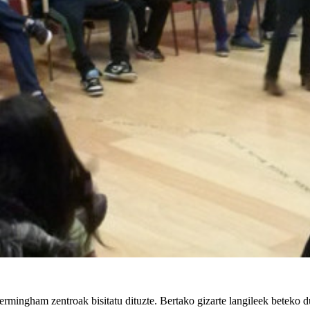
mingham zentroak bisitatu dituzte. Bertako gizarte langileek beteko dut