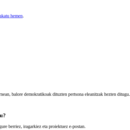
akatu hemen
.
rnean, balore demokratikoak dituzten pertsona eleanitzak hezten ditugu.
zu?
ure berriez, iragarkiez eta proiektuez e-postan.