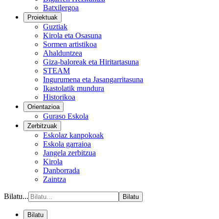
Batxilergoa
Proiektuak
Guztiak
Kirola eta Osasuna
Sormen artistikoa
Ahalduntzea
Giza-baloreak eta Hiritartasuna
STEAM
Ingurumena eta Jasangarritasuna
Ikastolatik mundura
Historikoa
Orientazioa
Guraso Eskola
Zerbitzuak
Eskolaz kanpokoak
Eskola garraioa
Jangela zerbitzua
Kirola
Danborrada
Zaintza
Bilatu...
Bilatu
Bilatu