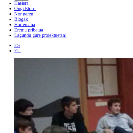
Hasiera
Ongi Etorri
Nor garen
Blogak
Harremana
Eremu pribatua
Lagundu gure proiektuetan!
ES
EU