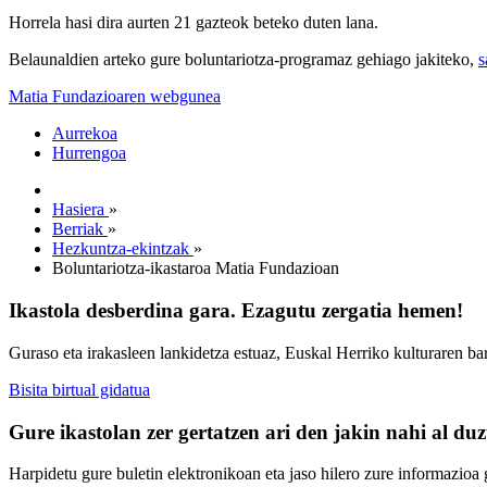
Horrela hasi dira aurten 21 gazteok beteko duten lana.
Belaunaldien arteko gure boluntariotza-programaz gehiago jakiteko,
s
Matia Fundazioaren webgunea
Aurrekoa
Hurrengoa
Hasiera
»
Berriak
»
Hezkuntza-ekintzak
»
Boluntariotza-ikastaroa Matia Fundazioan
Ikastola desberdina gara. Ezagutu zergatia hemen!
Guraso eta irakasleen lankidetza estuaz, Euskal Herriko kulturaren ba
Bisita birtual gidatua
Gure ikastolan zer gertatzen ari den jakin nahi al du
Harpidetu gure buletin elektronikoan eta jaso hilero zure informazioa g