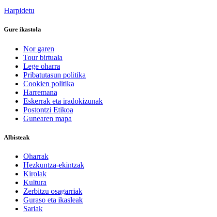
Harpidetu
Gure ikastola
Nor garen
Tour birtuala
Lege oharra
Pribatutasun politika
Cookien politika
Harremana
Eskerrak eta iradokizunak
Postontzi Etikoa
Gunearen mapa
Albisteak
Oharrak
Hezkuntza-ekintzak
Kirolak
Kultura
Zerbitzu osagarriak
Guraso eta ikasleak
Sariak