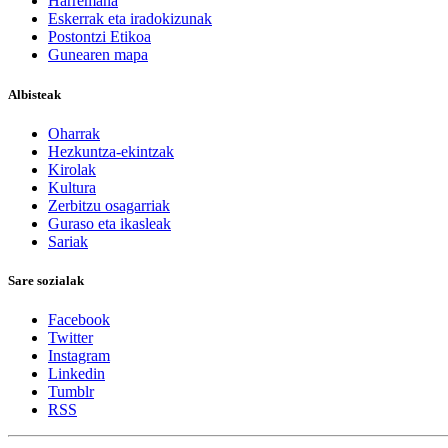
Harremana
Eskerrak eta iradokizunak
Postontzi Etikoa
Gunearen mapa
Albisteak
Oharrak
Hezkuntza-ekintzak
Kirolak
Kultura
Zerbitzu osagarriak
Guraso eta ikasleak
Sariak
Sare sozialak
Facebook
Twitter
Instagram
Linkedin
Tumblr
RSS