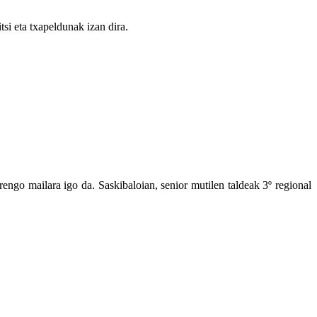
si eta txapeldunak izan dira.
engo mailara igo da. Saskibaloian, senior mutilen taldeak 3º regional