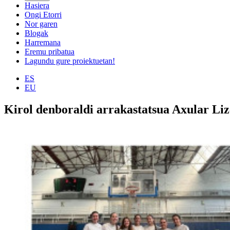
Hasiera
Ongi Etorri
Nor garen
Blogak
Harremana
Eremu pribatua
Lagundu gure proiektuetan!
ES
EU
Kirol denboraldi arrakastatsua Axular Li