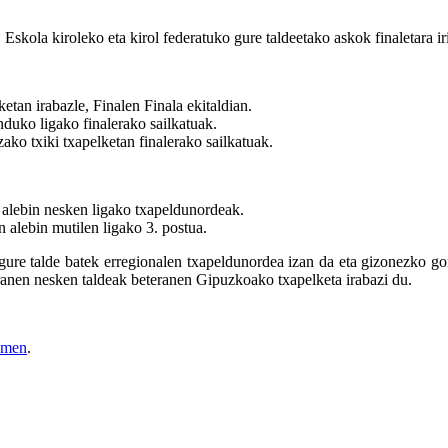
kola kiroleko eta kirol federatuko gure taldeetako askok finaletara irit
irabazle, Finalen Finala ekitaldian.
o ligako finalerako sailkatuak.
iki txapelketan finalerako sailkatuak.
ebin nesken ligako txapeldunordeak.
ebin mutilen ligako 3. postua.
 gure talde batek erregionalen txapeldunordea izan da eta gizonezko gor
teranen nesken taldeak beteranen Gipuzkoako txapelketa irabazi du.
emen
.