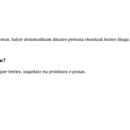
rnean, balore demokratikoak dituzten pertsona eleanitzak hezten ditugu.
zu?
ure berriez, iragarkiez eta proiektuez e-postan.