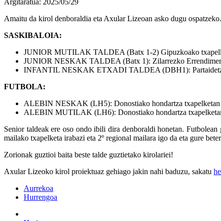
Argitaratua: 2025/05/29
Amaitu da kirol denboraldia eta Axular Lizeoan asko dugu ospatzeko. Es
SASKIBALOIA:
JUNIOR MUTILAK TALDEA (Batx 1-2) Gipuzkoako txapelketan 
JUNIOR NESKAK TALDEA (Batx 1): Zilarrezko Errendimenduk
INFANTIL NESKAK ETXADI TALDEA (DBH1): Partaidetzako tx
FUTBOLA:
ALEBIN NESKAK (LH5): Donostiako hondartza txapelketan al
ALEBIN MUTILAK (LH6): Donostiako hondartza txapelketan al
Senior taldeak ere oso ondo ibili dira denboraldi honetan. Futbolean
mailako txapelketa irabazi eta 2º regional mailara igo da eta gure be
Zorionak guztioi baita beste talde guztietako kirolariei!
Axular Lizeoko kirol proiektuaz gehiago jakin nahi baduzu, sakatu
h
Aurrekoa
Hurrengoa