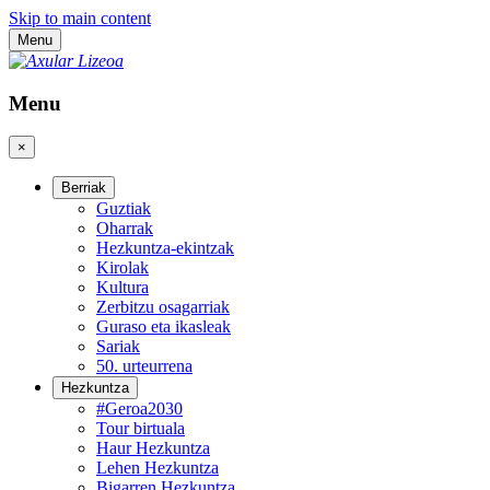
Skip to main content
Menu
Menu
×
Berriak
Guztiak
Oharrak
Hezkuntza-ekintzak
Kirolak
Kultura
Zerbitzu osagarriak
Guraso eta ikasleak
Sariak
50. urteurrena
Hezkuntza
#Geroa2030
Tour birtuala
Haur Hezkuntza
Lehen Hezkuntza
Bigarren Hezkuntza