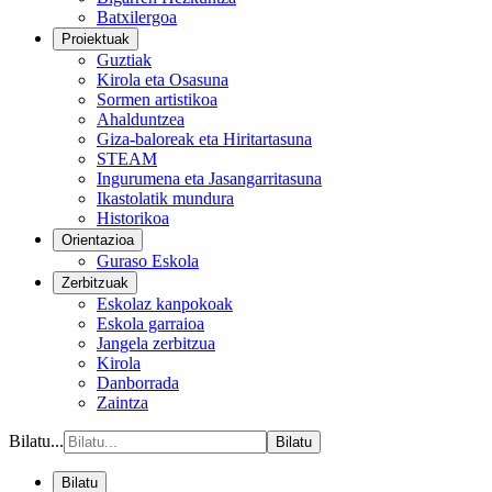
Batxilergoa
Proiektuak
Guztiak
Kirola eta Osasuna
Sormen artistikoa
Ahalduntzea
Giza-baloreak eta Hiritartasuna
STEAM
Ingurumena eta Jasangarritasuna
Ikastolatik mundura
Historikoa
Orientazioa
Guraso Eskola
Zerbitzuak
Eskolaz kanpokoak
Eskola garraioa
Jangela zerbitzua
Kirola
Danborrada
Zaintza
Bilatu...
Bilatu
Bilatu