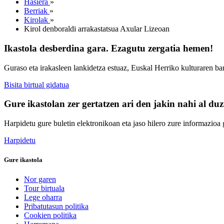
Hasiera
»
Berriak
»
Kirolak
»
Kirol denboraldi arrakastatsua Axular Lizeoan
Ikastola desberdina gara. Ezagutu zergatia hemen!
Guraso eta irakasleen lankidetza estuaz, Euskal Herriko kulturaren ba
Bisita birtual gidatua
Gure ikastolan zer gertatzen ari den jakin nahi al du
Harpidetu gure buletin elektronikoan eta jaso hilero zure informazioa g
Harpidetu
Gure ikastola
Nor garen
Tour birtuala
Lege oharra
Pribatutasun politika
Cookien politika