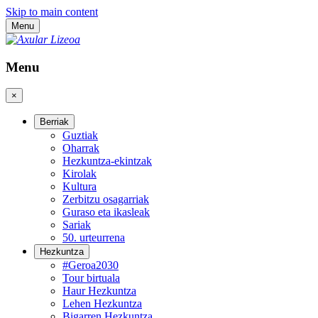
Skip to main content
Menu
Menu
×
Berriak
Guztiak
Oharrak
Hezkuntza-ekintzak
Kirolak
Kultura
Zerbitzu osagarriak
Guraso eta ikasleak
Sariak
50. urteurrena
Hezkuntza
#Geroa2030
Tour birtuala
Haur Hezkuntza
Lehen Hezkuntza
Bigarren Hezkuntza