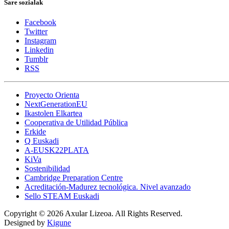
Sare sozialak
Facebook
Twitter
Instagram
Linkedin
Tumblr
RSS
Proyecto Orienta
NextGenerationEU
Ikastolen Elkartea
Cooperativa de Utilidad Pública
Erkide
Q Euskadi
A-EUSK22PLATA
KiVa
Sostenibilidad
Cambridge Preparation Centre
Acreditación-Madurez tecnológica. Nivel avanzado
Sello STEAM Euskadi
Copyright © 2026 Axular Lizeoa. All Rights Reserved.
Designed by
Kigune