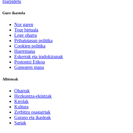
Harpidetu
Gure ikastola
Nor garen
Tour birtuala
Lege oharra
Pribatutasun politika
Cookien politika
Harremana
Eskerrak eta iradokizunak
Postontzi Etikoa
Gunearen mapa
Albisteak
Oharrak
Hezkuntza-ekintzak
Kirolak
Kultura
Zerbitzu osagarriak
Guraso eta ikasleak
Sariak