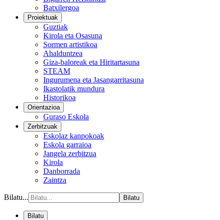
Batxilergoa
Proiektuak
Guztiak
Kirola eta Osasuna
Sormen artistikoa
Ahalduntzea
Giza-baloreak eta Hiritartasuna
STEAM
Ingurumena eta Jasangarritasuna
Ikastolatik mundura
Historikoa
Orientazioa
Guraso Eskola
Zerbitzuak
Eskolaz kanpokoak
Eskola garraioa
Jangela zerbitzua
Kirola
Danborrada
Zaintza
Bilatu...
Bilatu
Bilatu