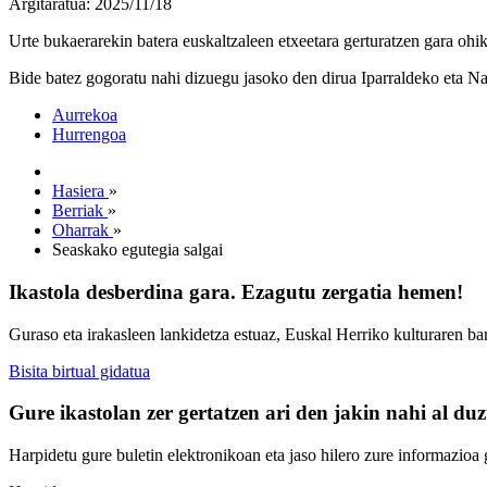
Argitaratua: 2025/11/18
Urte bukaerarekin batera euskaltzaleen etxeetara gerturatzen gara ohi
Bide batez gogoratu nahi dizuegu jasoko den dirua Iparraldeko eta Naf
Aurrekoa
Hurrengoa
Hasiera
»
Berriak
»
Oharrak
»
Seaskako egutegia salgai
Ikastola desberdina gara. Ezagutu zergatia hemen!
Guraso eta irakasleen lankidetza estuaz, Euskal Herriko kulturaren ba
Bisita birtual gidatua
Gure ikastolan zer gertatzen ari den jakin nahi al du
Harpidetu gure buletin elektronikoan eta jaso hilero zure informazioa g