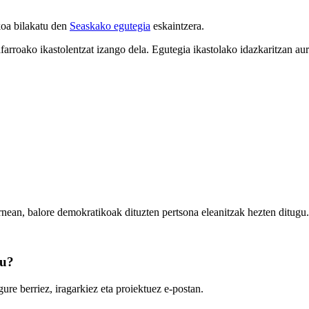
koa bilakatu den
Seaskako egutegia
eskaintzera.
arroako ikastolentzat izango dela. Egutegia ikastolako idazkaritzan aur
rnean, balore demokratikoak dituzten pertsona eleanitzak hezten ditugu.
zu?
ure berriez, iragarkiez eta proiektuez e-postan.