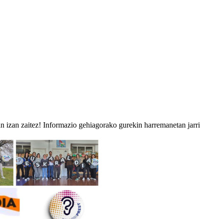
an izan zaitez! Informazio gehiagorako gurekin harremanetan jarri