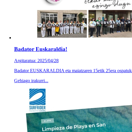
Badator Euskaraldia!
Argitaratua: 2025/04/28
Badator EUSKARALDIA eta maiatzaren 15etik 25era ospatuko da
Gehiago irakurri...