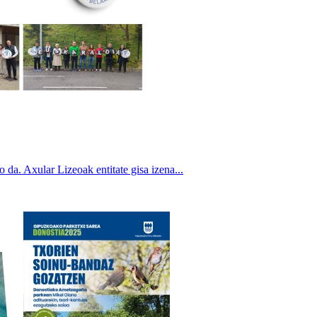
. Axular Lizeoak entitate gisa izena...