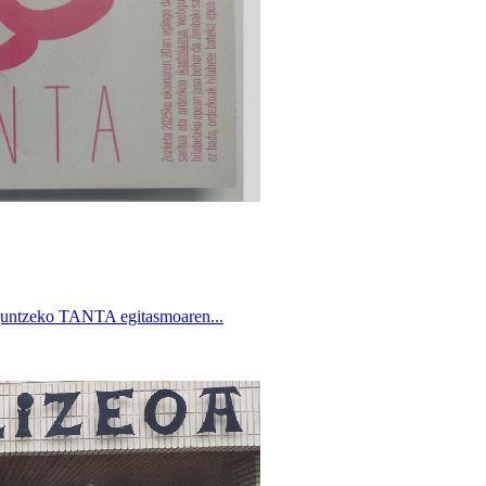
laguntzeko TANTA egitasmoaren...