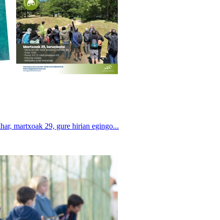
har, martxoak 29, gure hirian egingo...