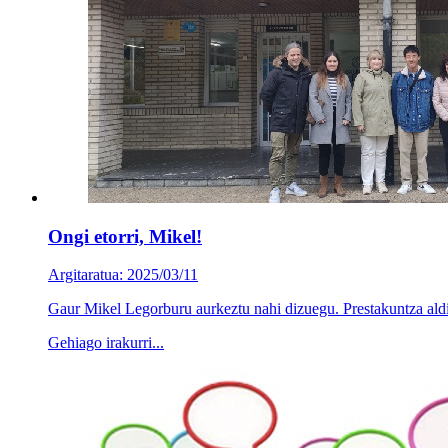
Ongi etorri, Mikel!
Argitaratua: 2025/03/11
Gaur Mikel Legorburu aurkeztu nahi dizuegu. Prestakuntza aldi
Gehiago irakurri...