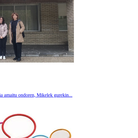
a amaitu ondoren, Mikelek gurekin...