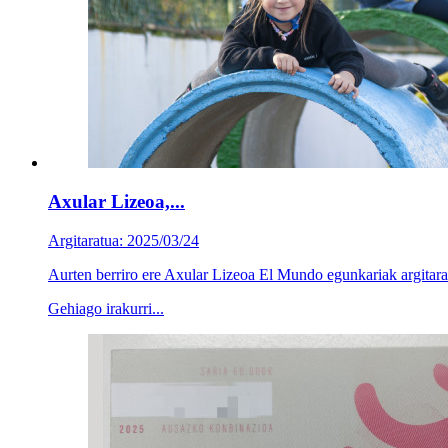
Axular Lizeoa,...
Argitaratua: 2025/03/24
Aurten berriro ere Axular Lizeoa El Mundo egunkariak argitarat
Gehiago irakurri...