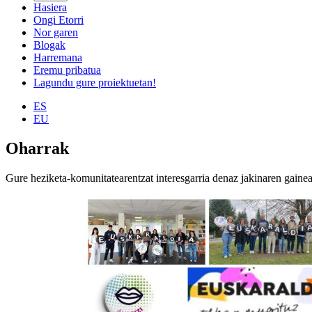
Hasiera
Ongi Etorri
Nor garen
Blogak
Harremana
Eremu pribatua
Lagundu gure proiektuetan!
ES
EU
Oharrak
Gure heziketa-komunitatearentzat interesgarria denaz jakinaren gaine