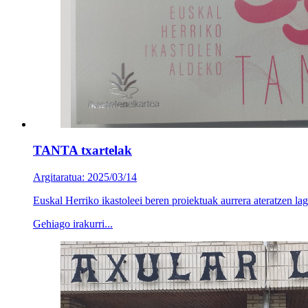
TANTA txartelak
Argitaratua: 2025/03/14
Euskal Herriko ikastoleei beren proiektuak aurrera ateratzen 
Gehiago irakurri...