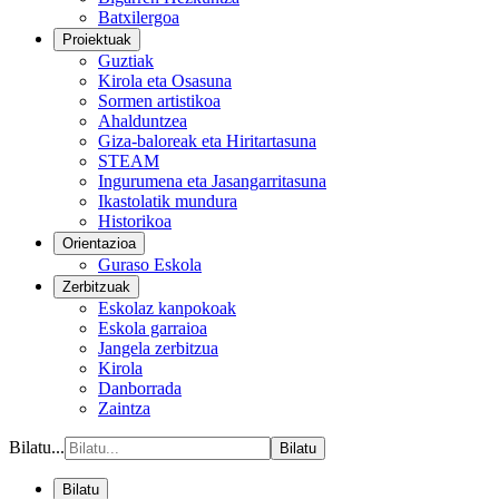
Batxilergoa
Proiektuak
Guztiak
Kirola eta Osasuna
Sormen artistikoa
Ahalduntzea
Giza-baloreak eta Hiritartasuna
STEAM
Ingurumena eta Jasangarritasuna
Ikastolatik mundura
Historikoa
Orientazioa
Guraso Eskola
Zerbitzuak
Eskolaz kanpokoak
Eskola garraioa
Jangela zerbitzua
Kirola
Danborrada
Zaintza
Bilatu...
Bilatu
Bilatu