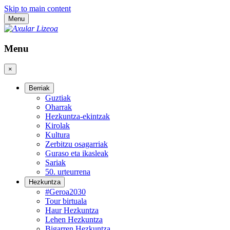
Skip to main content
Menu
Menu
×
Berriak
Guztiak
Oharrak
Hezkuntza-ekintzak
Kirolak
Kultura
Zerbitzu osagarriak
Guraso eta ikasleak
Sariak
50. urteurrena
Hezkuntza
#Geroa2030
Tour birtuala
Haur Hezkuntza
Lehen Hezkuntza
Bigarren Hezkuntza