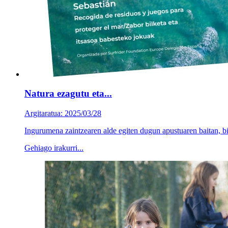
Natura ezagutu eta...
Argitaratua: 2025/03/28
Ingurumena zaintzearen alde egiten dugun apustuaren baitan, bi
Gehiago irakurri...