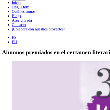
Inicio
Ongi Etorri
Quiénes somos
Blogs
Área privada
Contacto
¡Colabora con nuestros proyectos!
ES
EU
Alumnos premiados en el certamen literar