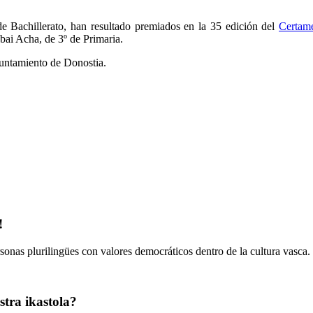
 Bachillerato, han resultado premiados en la 35 edición del
Certame
ai Acha, de 3º de Primaria.
yuntamiento de Donostia.
!
onas plurilingües con valores democráticos dentro de la cultura vasca.
tra ikastola?