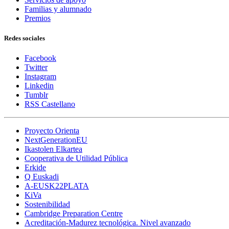
Familias y alumnado
Premios
Redes sociales
Facebook
Twitter
Instagram
Linkedin
Tumblr
RSS Castellano
Proyecto Orienta
NextGenerationEU
Ikastolen Elkartea
Cooperativa de Utilidad Pública
Erkide
Q Euskadi
A-EUSK22PLATA
KiVa
Sostenibilidad
Cambridge Preparation Centre
Acreditación-Madurez tecnológica. Nivel avanzado