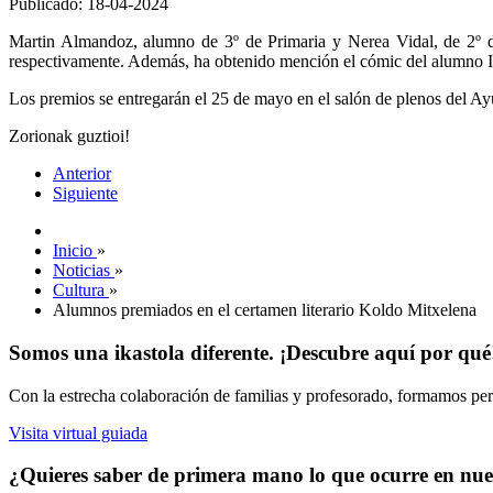
Publicado: 18-04-2024
Martin Almandoz, alumno de 3º de Primaria y Nerea Vidal, de 2º de
respectivamente. Además, ha obtenido mención el cómic del alumno Ib
Los premios se entregarán el 25 de mayo en el salón de plenos del A
Zorionak guztioi!
Anterior
Siguiente
Inicio
»
Noticias
»
Cultura
»
Alumnos premiados en el certamen literario Koldo Mitxelena
Somos una ikastola diferente. ¡Descubre aquí por qué
Con la estrecha colaboración de familias y profesorado, formamos pers
Visita virtual guiada
¿Quieres saber de primera mano lo que ocurre en nues