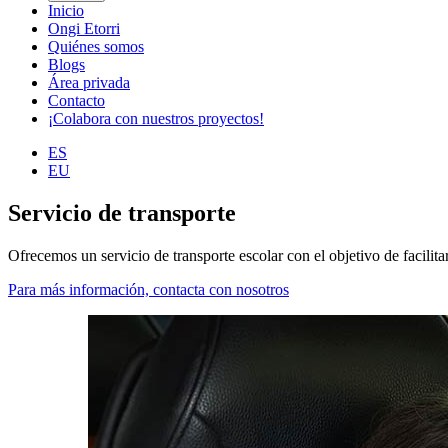
Inicio
Ongi Etorri
Quiénes somos
Blogs
Área privada
Contacto
¡Colabora con nuestros proyectos!
ES
EU
Servicio de transporte
Ofrecemos un servicio de transporte escolar con el objetivo de facilitar 
Para más información, contacta con nosotros