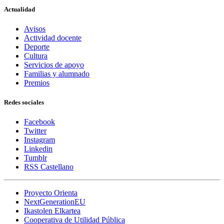
Actualidad
Avisos
Actividad docente
Deporte
Cultura
Servicios de apoyo
Familias y alumnado
Premios
Redes sociales
Facebook
Twitter
Instagram
Linkedin
Tumblr
RSS Castellano
Proyecto Orienta
NextGenerationEU
Ikastolen Elkartea
Cooperativa de Utilidad Pública